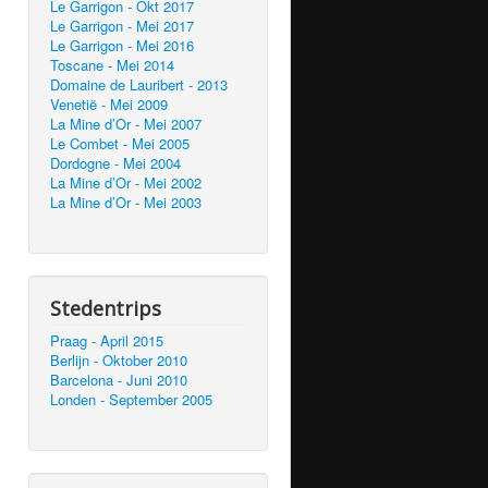
Le Garrigon - Okt 2017
Le Garrigon - Mei 2017
Le Garrigon - Mei 2016
Toscane - Mei 2014
Domaine de Lauribert - 2013
Venetië - Mei 2009
La Mine d’Or - Mei 2007
Le Combet - Mei 2005
Dordogne - Mei 2004
La Mine d’Or - Mei 2002
La Mine d’Or - Mei 2003
Stedentrips
Praag - April 2015
Berlijn - Oktober 2010
Barcelona - Juni 2010
Londen - September 2005