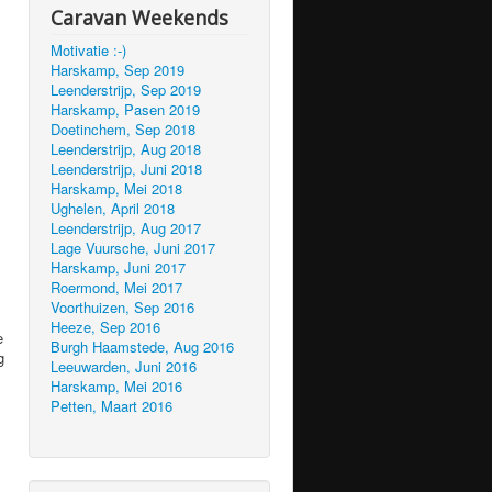
Caravan Weekends
Motivatie :-)
Harskamp, Sep 2019
Leenderstrijp, Sep 2019
Harskamp, Pasen 2019
Doetinchem, Sep 2018
Leenderstrijp, Aug 2018
Leenderstrijp, Juni 2018
Harskamp, Mei 2018
Ughelen, April 2018
Leenderstrijp, Aug 2017
Lage Vuursche, Juni 2017
Harskamp, Juni 2017
Roermond, Mei 2017
Voorthuizen, Sep 2016
Heeze, Sep 2016
e
Burgh Haamstede, Aug 2016
g
Leeuwarden, Juni 2016
Harskamp, Mei 2016
Petten, Maart 2016