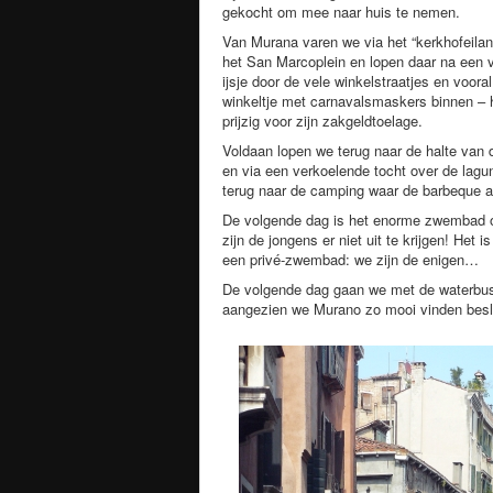
gekocht om mee naar huis te nemen.
Van Murana varen we via het “kerkhofeilan
het San Marcoplein en lopen daar na een 
ijsje door de vele winkelstraatjes en voora
winkeltje met carnavalsmaskers binnen – 
prijzig voor zijn zakgeldtoelage.
Voldaan lopen we terug naar de halte van 
en via een verkoelende tocht over de lagu
terug naar de camping waar de barbeque a
De volgende dag is het enorme zwembad 
zijn de jongens er niet uit te krijgen! Het i
een privé-zwembad: we zijn de enigen…
De volgende dag gaan we met de waterbus 
aangezien we Murano zo mooi vinden beslu