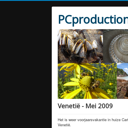
PCproduction
Venetië - Mei 2009
Het is weer voorjaarsvakantie in huize Ca
Venetië.