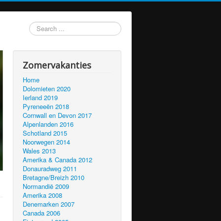
Search
...
Zomervakanties
Home
Dolomieten 2020
Ierland 2019
Pyreneeën 2018
Cornwall en Devon 2017
Alpenlanden 2016
Schotland 2015
Noorwegen 2014
Wales 2013
Amerika & Canada 2012
Donauradweg 2011
Bretagne/Breizh 2010
Normandië 2009
Amerika 2008
Denemarken 2007
Canada 2006