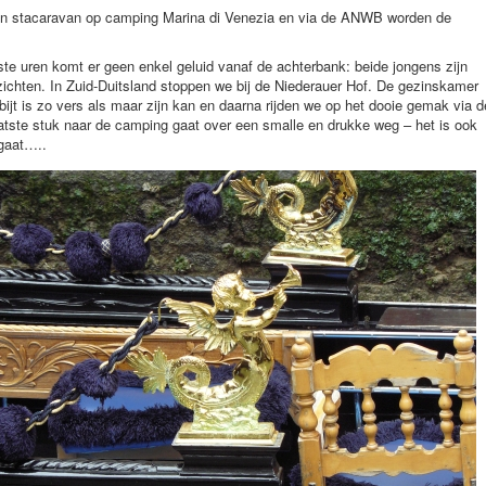
n stacaravan op camping Marina di Venezia en via de ANWB worden de
ste uren komt er geen enkel geluid vanaf de achterbank: beide jongens zijn
tzichten. In Zuid-Duitsland stoppen we bij de Niederauer Hof. De gezinskamer
bijt is zo vers als maar zijn kan en daarna rijden we op het dooie gemak via d
atste stuk naar de camping gaat over een smalle en drukke weg – het is ook
 gaat…..