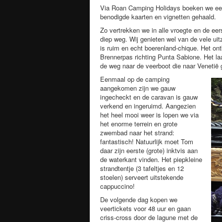
Via Roan Camping Holidays boeken we ee
benodigde kaarten en vignetten gehaald.
Zo vertrekken we in alle vroegte en de eer
diep weg. Wij genieten wel van de vele ui
is ruim en echt boerenland-chique. Het ont
Brennerpas richting Punta Sabione. Het la
de weg naar de veerboot die naar Venetië
Eenmaal op de camping
aangekomen zijn we gauw
ingecheckt en de caravan is gauw
verkend en ingeruimd. Aangezien
het heel mooi weer is lopen we via
het enorme terrein en grote
zwembad naar het strand:
fantastisch! Natuurlijk moet Tom
daar zijn eerste (grote) inktvis aan
de waterkant vinden. Het piepkleine
strandtentje (3 tafeltjes en 12
stoelen) serveert uitstekende
cappuccino!
De volgende dag kopen we
veertickets voor 48 uur en gaan
criss-cross door de lagune met de