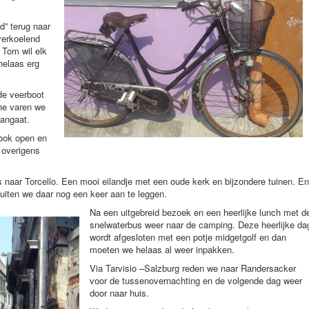
d” terug naar
verkoelend
l Tom wil elk
helaas erg
de veerboot
ne varen we
angaat.
ook open en
s overigens
naar Torcello. Een mooi eilandje met een oude kerk en bijzondere tuinen. En
iten we daar nog een keer aan te leggen.
Na een uitgebreid bezoek en een heerlijke lunch met d
snelwaterbus weer naar de camping. Deze heerlijke da
wordt afgesloten met een potje midgetgolf en dan
moeten we helaas al weer inpakken.
Via Tarvisio –Salzburg reden we naar Randersacker
voor de tussenovernachting en de volgende dag weer
door naar huis.