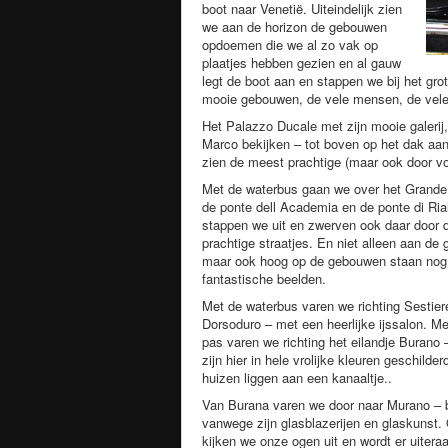
boot naar Venetië. Uiteindelijk zien
we aan de horizon de gebouwen
opdoemen die we al zo vak op
plaatjes hebben gezien en al gauw
legt de boot aan en stappen we bij het gro
mooie gebouwen, de vele mensen, de vele
Het Palazzo Ducale met zijn mooie galerij
Marco bekijken – tot boven op het dak aan
zien de meest prachtige (maar ook door vo
Met de waterbus gaan we over het Grande
de ponte dell Academia en de ponte di Ria
stappen we uit en zwerven ook daar door 
prachtige straatjes. En niet alleen aan d
maar ook hoog op de gebouwen staan nog
fantastische beelden.
Met de waterbus varen we richting Sestier
Dorsoduro – met een heerlijke ijssalon. Me
pas varen we richting het eilandje Burano 
zijn hier in hele vrolijke kleuren geschilder
huizen liggen aan een kanaaltje..
Van Burana varen we door naar Murano –
vanwege zijn glasblazerijen en glaskunst.
kijken we onze ogen uit en wordt er uiteraa