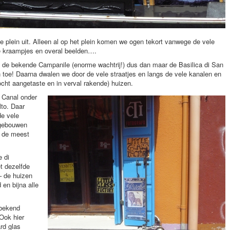
te plein uit. Alleen al op het plein komen we ogen tekort vanwege de vele
 kraampjes en overal beelden….
, de bekende Campanile (enorme wachtrij!) dus dan maar de Basilica di San
 toe! Daarna dwalen we door de vele straatjes en langs de vele kanalen en
cht aangetaste en in verval rakende) huizen.
 Canal onder
lto. Daar
de vele
e gebouwen
 de meest
e di
t dezelfde
– de huizen
d en bijna alle
 bekend
 Ook hier
rd glas