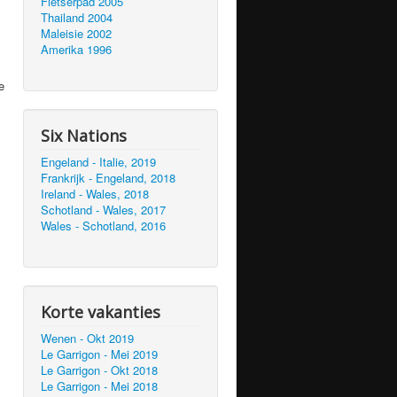
Fietserpad 2005
Thailand 2004
Maleisie 2002
Amerika 1996
e
Six Nations
Engeland - Italie, 2019
Frankrijk - Engeland, 2018
Ireland - Wales, 2018
Schotland - Wales, 2017
Wales - Schotland, 2016
Korte vakanties
Wenen - Okt 2019
Le Garrigon - Mei 2019
Le Garrigon - Okt 2018
Le Garrigon - Mei 2018