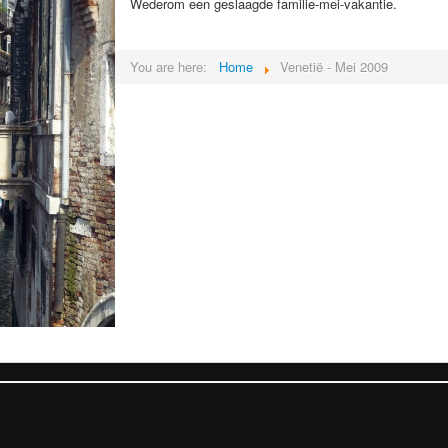
Wederom een geslaagde familie-mei-vakantie.
You are here:
Home
Venetië - Mei 2009