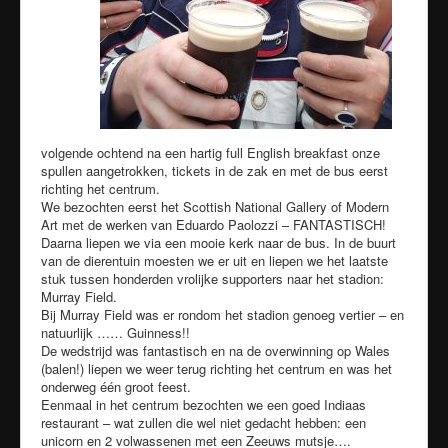
volgende ochtend na een hartig full English breakfast onze
spullen aangetrokken, tickets in de zak en met de bus eerst
richting het centrum.
We bezochten eerst het Scottish National Gallery of Modern
Art met de werken van Eduardo Paolozzi – FANTASTISCH!
Daarna liepen we via een mooie kerk naar de bus. In de buurt
van de dierentuin moesten we er uit en liepen we het laatste
stuk tussen honderden vrolijke supporters naar het stadion:
Murray Field.
Bij Murray Field was er rondom het stadion genoeg vertier – en
natuurlijk …… Guinness!!
De wedstrijd was fantastisch en na de overwinning op Wales
(balen!) liepen we weer terug richting het centrum en was het
onderweg één groot feest.
Eenmaal in het centrum bezochten we een goed Indiaas
restaurant – wat zullen die wel niet gedacht hebben: een
unicorn en 2 volwassenen met een Zeeuws mutsje….