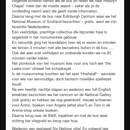
volgende ochtend namen we de bus en reden we naar Rosslyn
Chapel: méér dan de moeite waard – zeker als je de
rondleiding neemt want die geeft inside information.
Daarna terug met de bus naar Edinburgh Centrum waar we het
National Museum of Scotland bezochten – gratis, want we zijn
tenslotte Nederlanders…..
Een veelzijdige, prachtige collective die bijzonder fraai is
opgesteld in het monumentale gebouw.
En natuurlijk ging het brandalarm toen wij er waren en stonden
we binnen 3 minuten met alle bezoekers buiten in de kou…..
Ook dat was snel verholpen en zodoende konden we na 20
minuten verder kijken.
Het pronkstuk van het museum was voor ons toch wel “the
Lewis-men” oftewel het schaakspel.
In de museumshop kochten we het spel “Hnefatafl“ : aanrader
voor wie van eenvoudige, doch tactisch moeilijke spelletjes
houdt.
Na een heerlijk nachtje slapen en wederom een full English
breakfast bezochten we het centrum en de National Gallery
(ook gratis) en hebben we nog gewinkeld: nieuwe schoenen
voor Anton, boeken voor Angela (what else?) en Tom in de
Anime-shop enkele boeken.
Daarna terug naar de B&B, inpakken en met de bus weer
richting het vliegveld en terug naar huis.
Wederom een geslaagd Six-Nations uitje! En volgend jaar